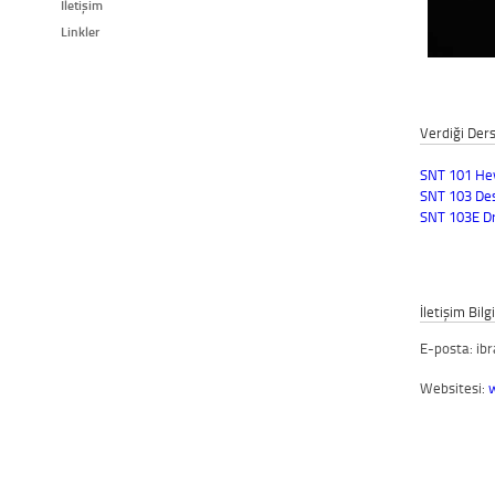
İletişim
Linkler
Verdiği Ders
SNT 101 Hey
SNT 103 De
SNT 103E D
İletişim Bilgi
E-posta: i
Websitesi: