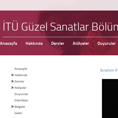
İTÜ Güzel Sanatlar Böl
Anasayfa
Hakkında
Dersler
Atölyeler
Duyurular
Anasayfa
İbrahim 
Hakkında
Dersler
Atölyeler
Duyurular
Etkinlikler
Belgeler
Galeri