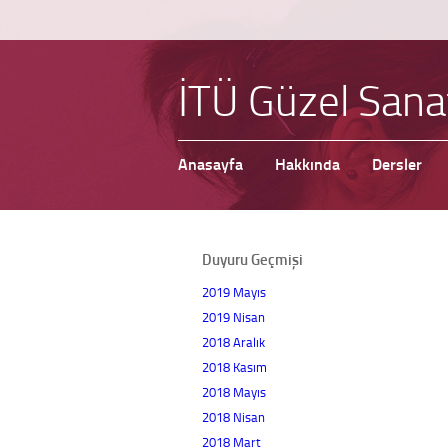
İTÜ Güzel Sana
Anasayfa
Hakkında
Dersler
Duyuru Geçmişi
2019 Mayıs
2019 Nisan
2018 Aralık
2018 Kasım
2018 Mayıs
2018 Nisan
2018 Mart