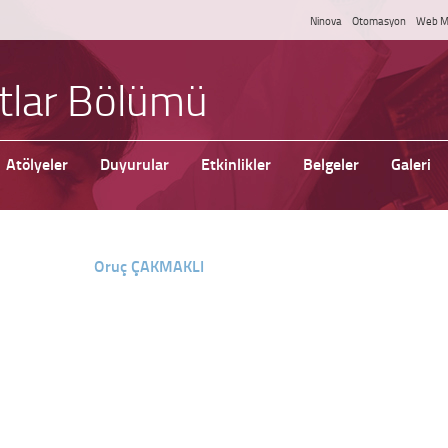
Ninova
Otomasyon
Web M
tlar Bölümü
Atölyeler
Duyurular
Etkinlikler
Belgeler
Galeri
Oruç ÇAKMAKLI